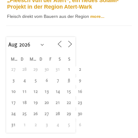
„Fleesch vun der Atert“, ein neues Solawi-
Projekt in der Region Atert-Wark
Fleisch direkt vom Bauern aus der Region
more...
M
D
M
D
F
S
S
27
28
29
30
31
1
2
3
4
5
6
7
8
9
10
11
12
13
14
15
16
17
18
19
20
21
22
23
24
25
26
27
28
29
30
31
1
2
3
4
5
6