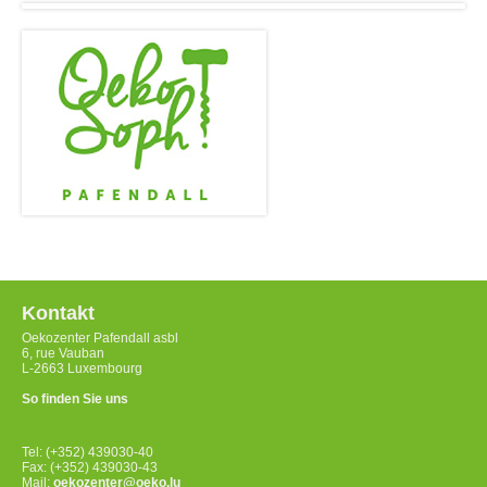
Kontakt
Oekozenter Pafendall asbl
6, rue Vauban
L-2663 Luxembourg
So finden Sie uns
Tel: (+352) 439030-40
Fax: (+352) 439030-43
Mail:
oekozenter@oeko.lu