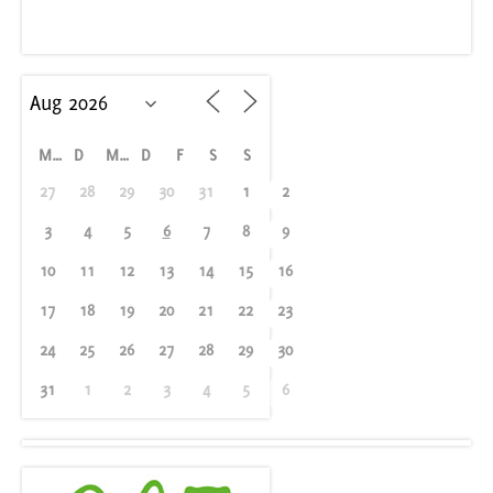
M
D
M
D
F
S
S
27
28
29
30
31
1
2
3
4
5
6
7
8
9
10
11
12
13
14
15
16
17
18
19
20
21
22
23
24
25
26
27
28
29
30
31
1
2
3
4
5
6