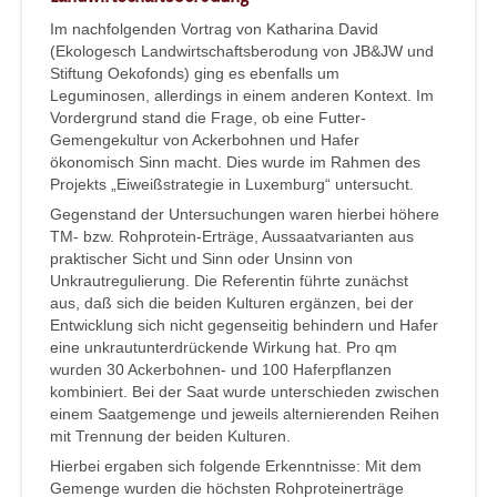
Im nachfolgenden Vortrag von Katharina David
(Ekologesch Landwirtschaftsberodung von JB&JW und
Stiftung Oekofonds) ging es ebenfalls um
Leguminosen, allerdings in einem anderen Kontext. Im
Vordergrund stand die Frage, ob eine Futter-
Gemengekultur von Ackerbohnen und Hafer
ökonomisch Sinn macht. Dies wurde im Rahmen des
Projekts „Eiweißstrategie in Luxemburg“ untersucht.
Gegenstand der Untersuchungen waren hierbei höhere
TM- bzw. Rohprotein-Erträge, Aussaatvarianten aus
praktischer Sicht und Sinn oder Unsinn von
Unkrautregulierung. Die Referentin führte zunächst
aus, daß sich die beiden Kulturen ergänzen, bei der
Entwicklung sich nicht gegenseitig behindern und Hafer
eine unkrautunterdrückende Wirkung hat. Pro qm
wurden 30 Ackerbohnen- und 100 Haferpflanzen
kombiniert. Bei der Saat wurde unterschieden zwischen
einem Saatgemenge und jeweils alternierenden Reihen
mit Trennung der beiden Kulturen.
Hierbei ergaben sich folgende Erkenntnisse: Mit dem
Gemenge wurden die höchsten Rohproteinerträge