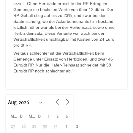
erzielt. Ohne Herbizide erreichte der RP-Ertrag im
Gemenge die höchsten Werte von über 12 dt/ha. Der
RP-Gehalt stieg auf bis zu 23%, und zwar bei der
Saatmischung, wo der Ackerbohnenanteil im Bestand
letztlich höher war als bei der Reihensaat, sowie ohne
Herbizideinsatz. Diese Variante war auch bei der
Wirtschaftlichkeit unschlagbar mit Kosten von 24 Euro
pro dt RP.
Weitaus schlechter ist die Wirtschaftlichkeit beim
Gemenge unter Einsatz von Herbiziden, und zwar 46
Euro/dt RP. Nur die Hafer-Reinsaat schneidet mit 58
Euro/dt RP noch schlechter ab.“
M
D
M
D
F
S
S
27
28
29
30
31
1
2