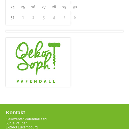
24
25
26
27
28
29
30
31
1
2
3
4
5
6
Kontakt
Oekozenter Pafendall asbl
6, rue Vauban
L-2663 Luxembourg