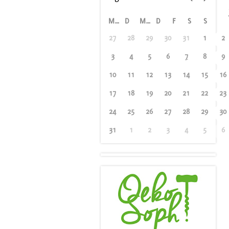
M
D
M
D
F
S
S
27
28
29
30
31
1
2
3
4
5
6
7
8
9
10
11
12
13
14
15
16
17
18
19
20
21
22
23
24
25
26
27
28
29
30
31
1
2
3
4
5
6