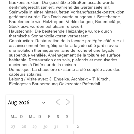
Baukonstruktion: Die geschützte Straßenfassade wurde
denkmalgerecht saniert, während die Gartenseite mit
Steinwolle in einer hinterlüfteten Vorhangfassadekonstruktion
gedämmt wurde. Das Dach wurde ausgebaut. Bestehende
Bauelemente wie Holztreppe, Verkleidungen, Bodenbeläge,
Stuck usw. wurden behutsam renoviert.
Haustechnik: Die bestehende Heizanlage wurde durch
thermische Sonnenkollektoren verbessert.
Construction: Restauration de la façade protégée côté rue et
assainissement énergétique de la façade côté jardin avec
une isolation thermique en laine de roche et une façade
suspendue ventilée. Aménagement de la toiture en surface
habitable. Restauration des sols, plafonds et menuiseries
anciennes à l’intérieur de la maison.
Domotique: La chaudière existante a été couplée avec des
capteurs solaires.
Leitung / Visite avec: J. Engelke, Architekt – T. Kirsch,
Ekologesch Bauberodung Oekozenter Pafendall
M
D
M
D
F
S
S
27
28
29
30
31
1
2