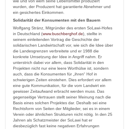
wie und von wem seine Lebensmittel produziert
wurden, der Produzent hat garantierte Abnehmer und
ein gesichertes Einkommen.
Solidarität der Konsumenten mit den Bauern
Wolfgang Stränz, Mitgründer des ersten SoLawi-Hofes
in Deutschland (
www.buschberghof.de
), stellte in
seinem einleitenden Vortrag die Geschichte der
solidarischen Landwirtschaft vor, wie sich die Idee über
die Landesgrenzen verbreitete und er 1988 die
konkrete Umsetzung der Idee in Angriff nahm. Er
unterstrich dabei vor allem, dass Solidarität in den
Projekten nicht nur eine leere Worthülse ist, sondern
auch, dass die Konsumenten für „ihren“ Hof in
schwierigen Zeiten einstehen. Dies erfordert vor allem
eine gute Kommunikation, für die vom Landwirt ein
gewisser Zeitaufwand erbracht werden muss. Das
gegenseitige Vertrauen stellt seiner Meinung nach die
Basis eines solchen Projektes dar. Deshalb sei eine
Rechtsform von Seiten der Mitglieder, sei es in einem
Verein oder ähnlichen Strukturen nicht nötig. In den 25
Jahren als Schatzmeister der SoLawi hat er
diesbezüglich fast keine negativen Erfahrungen