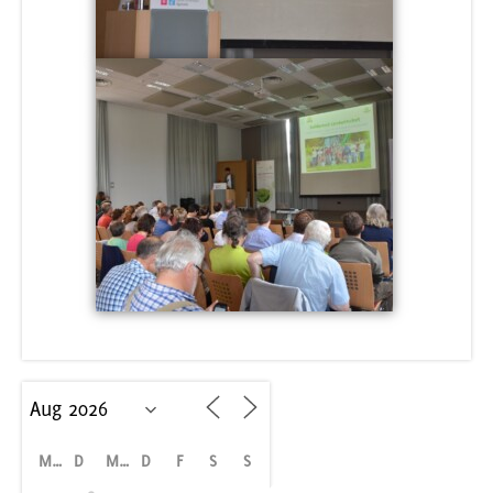
M
D
M
D
F
S
S