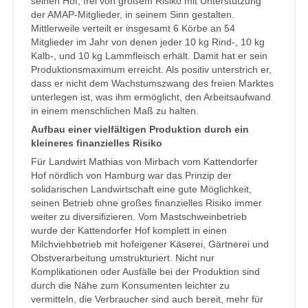
seinen Hof, frei von großem Risiko mit Unterstützung
der AMAP-Mitglieder, in seinem Sinn gestalten.
Mittlerweile verteilt er insgesamt 6 Körbe an 54
Mitglieder im Jahr von denen jeder 10 kg Rind-, 10 kg
Kalb-, und 10 kg Lammfleisch erhält. Damit hat er sein
Produktionsmaximum erreicht. Als positiv unterstrich er,
dass er nicht dem Wachstumszwang des freien Marktes
unterlegen ist, was ihm ermöglicht, den Arbeitsaufwand
in einem menschlichen Maß zu halten.
Aufbau einer vielfältigen Produktion durch ein
kleineres finanzielles Risiko
Für Landwirt Mathias von Mirbach vom Kattendorfer
Hof nördlich von Hamburg war das Prinzip der
solidarischen Landwirtschaft eine gute Möglichkeit,
seinen Betrieb ohne großes finanzielles Risiko immer
weiter zu diversifizieren. Vom Mastschweinbetrieb
wurde der Kattendorfer Hof komplett in einen
Milchviehbetrieb mit hofeigener Käserei, Gärtnerei und
Obstverarbeitung umstrukturiert. Nicht nur
Komplikationen oder Ausfälle bei der Produktion sind
durch die Nähe zum Konsumenten leichter zu
vermitteln, die Verbraucher sind auch bereit, mehr für