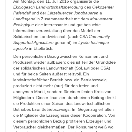
Am Montag, den 11. Juli 2016 organisierte die
Ekologesch Landwirtschaftsberodung
des
Oekozenter
Pafendall
und der
Lëtzebuerger Jongbaueren a
Landjugend
in Zusammenarbeit mit dem
Mouvement
Ecologique
eine interessante und gut besuchte
Informationsveranstaltung über das Modell der
Solidarischen Landwirtschaft (auch CSA
Community
Supported Agriculture
genannt) im
Lycée technique
agricole
in Ettelbrück.
Den persönlichen Bezug zwischen Konsument und
Produzent wieder aufbauen: dies ist Teil der Grundidee
der solidarischen Landwirtschaft (SoLawi oder CSA)
und für beide Seiten äußerst reizvoll. Ein
landwirtschaftlicher Betrieb bzw. ein Betriebszweig
produziert nicht mehr (nur) für den freien und
anonymen Markt, sondern für einen festen Kreis von
Mitgliedern. Dieser finanziert durch einen Beitrag direkt
die Produktion einer Saison des landwirtschaftlichen
Betriebes bzw. Betriebszweigs. Im Gegenzug erhalten
die Mitglieder die Erzeugnisse dieser Kooperation. Von
diesem persönlichen Bezug profitieren Erzeuger und
Verbraucher gleichermaßen. Der Konsument weiß wo,