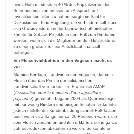
eines Hofe mindestens 40 % des Kapitalwertes des
Betriebes besitzen müssen um Anspruch auf
Investitionsbeihilfen zu haben, sorgte im Saal für
Diskussionen. Eine Regelung, die verhindern soll, dass
sich Großinvestoren in der Landwirtschaft einkaufen,
könnte für SoLawi-Projekte in dem Fall zum Hindernis
werden, wenn sich die Mitglieder an den Hofstrukturen
zu einem großen Teil per Anteilskauf finanziell
beteiligen.
Ein Fleischviehbetrieb in den Vogesen macht es
vor
Mathieu Bordage, Landwirt in den Vogesen, der sein
Fleisch über das Prinzip der solidarischen
Landwirtschaft vermarktet – in Frankreich AMAP
(
Association pour le maintien d’une agriculture
paysanne
) genannt – begann 2004 als Quereinsteiger
mit nur wenig Rindern und einigen Schafen. Er konnte
jedoch mithilfe der Kundenbindung schnell Fuß fassen,
auch wenn es anfangs nur ca. 20 Personen waren, die
sein Fleisch abnahmen und ihm erklärten, seine ganze
Jahresproduktion abkaufen zu wollen. So konnte er