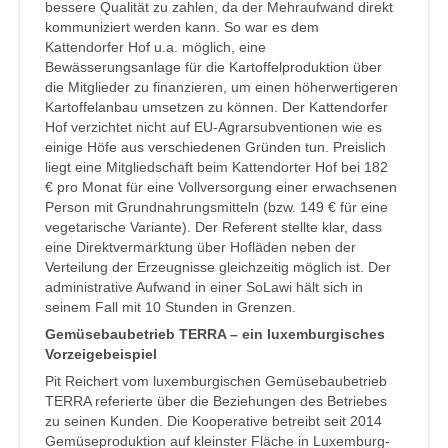
bessere Qualität zu zahlen, da der Mehraufwand direkt
kommuniziert werden kann. So war es dem
Kattendorfer Hof u.a. möglich, eine
Bewässerungsanlage für die Kartoffelproduktion über
die Mitglieder zu finanzieren, um einen höherwertigeren
Kartoffelanbau umsetzen zu können. Der Kattendorfer
Hof verzichtet nicht auf EU-Agrarsubventionen wie es
einige Höfe aus verschiedenen Gründen tun. Preislich
liegt eine Mitgliedschaft beim Kattendorter Hof bei 182
€ pro Monat für eine Vollversorgung einer erwachsenen
Person mit Grundnahrungsmitteln (bzw. 149 € für eine
vegetarische Variante). Der Referent stellte klar, dass
eine Direktvermarktung über Hofläden neben der
Verteilung der Erzeugnisse gleichzeitig möglich ist. Der
administrative Aufwand in einer SoLawi hält sich in
seinem Fall mit 10 Stunden in Grenzen.
Gemüsebaubetrieb TERRA – ein luxemburgisches
Vorzeigebeispiel
Pit Reichert vom luxemburgischen Gemüsebaubetrieb
TERRA referierte über die Beziehungen des Betriebes
zu seinen Kunden. Die Kooperative betreibt seit 2014
Gemüseproduktion auf kleinster Fläche in Luxemburg-