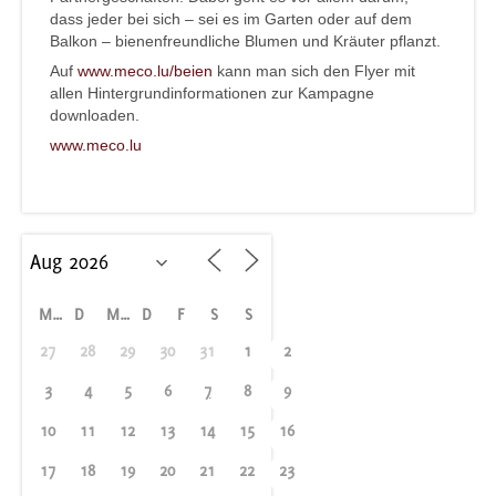
dass jeder bei sich – sei es im Garten oder auf dem
Balkon – bienenfreundliche Blumen und Kräuter pflanzt.
Auf
www.meco.lu/beien
kann man sich den Flyer mit
allen Hintergrundinformationen zur Kampagne
downloaden.
www.meco.lu
M
D
M
D
F
S
S
27
28
29
30
31
1
2
3
4
5
6
7
8
9
10
11
12
13
14
15
16
17
18
19
20
21
22
23