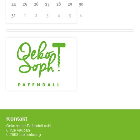
24
25
26
27
28
29
30
31
1
2
3
4
5
6
Kontakt
Oekozenter Pafendall asbl
6, rue Vauban
L-2663 Luxembourg