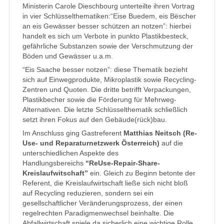
Ministerin Carole Dieschbourg unterteilte ihren Vortrag
in vier Schlüsselthematiken:“Eise Buedem, eis Bëscher
an eis Gewässer besser schützen an notzen”: hierbei
handelt es sich um Verbote in punkto Plastikbesteck,
gefährliche Substanzen sowie der Verschmutzung der
Böden und Gewässer u.a.m.
“Eis Saache besser notzen”: diese Thematik bezieht
sich auf Einwegprodukte, Mikroplastik sowie Recycling-
Zentren und Quoten. Die dritte betrifft Verpackungen,
Plastikbecher sowie die Förderung für Mehrweg-
Alternativen. Die letzte Schlüsselthematik schließlich
setzt ihren Fokus auf den Gebäude(rück)bau.
Im Anschluss ging Gastreferent
Matthias Neitsch (Re-
Use- und Reparaturnetzwerk Österreich)
auf die
unterschiedlichen Aspekte des
Handlungsbereichs
“ReUse-Repair-Share-
Kreislaufwitschaft”
ein. Gleich zu Beginn betonte der
Referent, die Kreislaufwirtschaft ließe sich nicht bloß
auf Recycling reduzieren, sondern sei ein
gesellschaftlicher Veränderungsprozess, der einen
regelrechten Paradigmenwechsel beinhalte. Die
Abfallwirtschaft spiele da sicherlich eine wichtige Rolle,