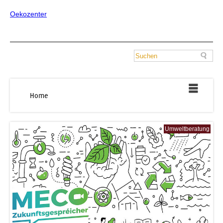
Oekozenter
Home
Umweltberatung