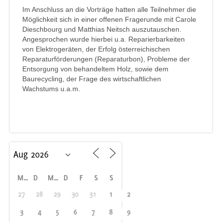
Im Anschluss an die Vorträge hatten alle Teilnehmer die
Möglichkeit sich in einer offenen Fragerunde mit Carole
Dieschbourg und Matthias Neitsch auszutauschen.
Angesprochen wurde hierbei u.a. Reparierbarkeiten
von Elektrogeräten, der Erfolg österreichischen
Reparaturförderungen (Reparaturbon), Probleme der
Entsorgung von behandeltem Holz, sowie dem
Baurecycling, der Frage des wirtschaftlichen
Wachstums u.a.m.
M
D
M
D
F
S
S
27
28
29
30
31
1
2
3
4
5
6
7
8
9