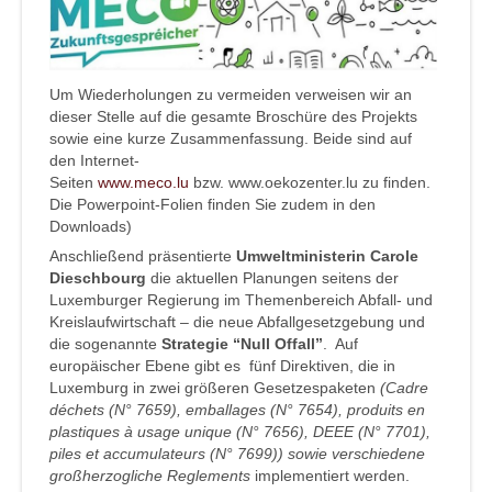
Um Wiederholungen zu vermeiden verweisen wir an
dieser Stelle auf die gesamte Broschüre des Projekts
sowie eine kurze Zusammenfassung. Beide sind auf
den Internet-
Seiten
www.meco.lu
bzw. www.oekozenter.lu zu finden.
Die Powerpoint-Folien finden Sie zudem in den
Downloads)
Anschließend präsentierte
Umweltministerin Carole
Dieschbourg
die aktuellen Planungen seitens der
Luxemburger Regierung im Themenbereich Abfall- und
Kreislaufwirtschaft – die neue Abfallgesetzgebung und
die sogenannte
Strategie “Null Offall”
. Auf
europäischer Ebene gibt es fünf Direktiven, die in
Luxemburg in zwei größeren Gesetzespaketen
(Cadre
déchets (N° 7659), emballages (N° 7654), produits en
plastiques à usage unique (N° 7656), DEEE (N° 7701),
piles et accumulateurs (N° 7699)) sowie verschiedene
großherzogliche Reglements
implementiert werden.