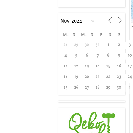
M
D
M
D
F
S
S
28
29
30
31
1
2
3
4
5
6
7
8
9
10
11
12
13
14
15
16
17
18
19
20
21
22
23
24
25
26
27
28
29
30
1