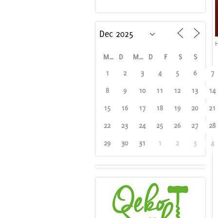
M
D
M
D
F
S
S
1
2
3
4
5
6
7
8
9
10
11
12
13
14
15
16
17
18
19
20
21
22
23
24
25
26
27
28
29
30
31
1
2
3
4