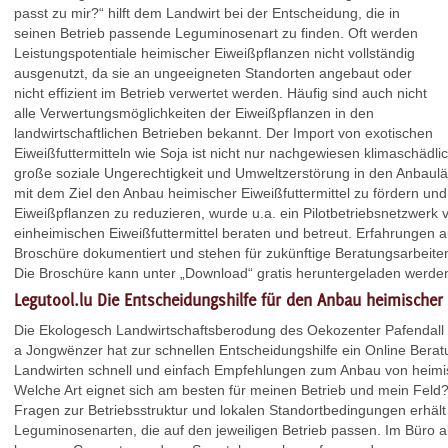
passt zu mir?“ hilft dem Landwirt bei der Entscheidung, die in
seinen Betrieb passende Leguminosenart zu finden. Oft werden
Leistungspotentiale heimischer Eiweißpflanzen nicht vollständig
ausgenutzt, da sie an ungeeigneten Standorten angebaut oder
nicht effizient im Betrieb verwertet werden. Häufig sind auch nicht
alle Verwertungsmöglichkeiten der Eiweißpflanzen in den
landwirtschaftlichen Betrieben bekannt. Der Import von exotischen
Eiweißfuttermitteln wie Soja ist nicht nur nachgewiesen klimaschädl
große soziale Ungerechtigkeit und Umweltzerstörung in den Anbaulä
mit dem Ziel den Anbau heimischer Eiweißfuttermittel zu fördern un
Eiweißpflanzen zu reduzieren, wurde u.a. ein Pilotbetriebsnetzwerk
einheimischen Eiweißfuttermittel beraten und betreut. Erfahrungen a
Broschüre dokumentiert und stehen für zukünftige Beratungsarbeite
Die Broschüre kann unter „Download“ gratis heruntergeladen werde
Legutool.lu Die Entscheidungshilfe für den Anbau heimischer 
Die Ekologesch Landwirtschaftsberodung des Oekozenter Pafendall
a Jongwënzer hat zur schnellen Entscheidungshilfe ein Online Berat
Landwirten schnell und einfach Empfehlungen zum Anbau von heimisc
Welche Art eignet sich am besten für meinen Betrieb und mein Fel
Fragen zur Betriebsstruktur und lokalen Standortbedingungen erhä
Leguminosenarten, die auf den jeweiligen Betrieb passen. Im Büro a