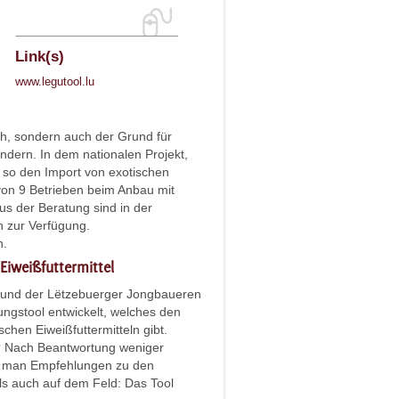
Link(s)
www.legutool.lu
ich, sondern auch der Grund für
ndern. In dem nationalen Projekt,
d so den Import von exotischen
 von 9 Betrieben beim Anbau mit
us der Beratung sind in der
n zur Verfügung.
n.
Eiweißfuttermittel
 und der Lëtzebuerger Jongbaueren
ungstool entwickelt, welches den
hen Eiweißfuttermitteln gibt.
d? Nach Beantwortung weniger
lt man Empfehlungen zu den
ls auch auf dem Feld: Das Tool