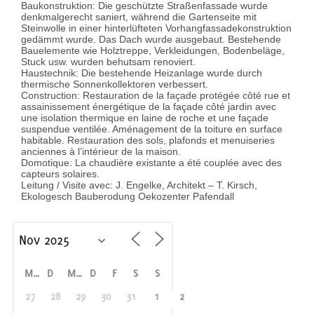
Baukonstruktion: Die geschützte Straßenfassade wurde
denkmalgerecht saniert, während die Gartenseite mit
Steinwolle in einer hinterlüfteten Vorhangfassadekonstruktion
gedämmt wurde. Das Dach wurde ausgebaut. Bestehende
Bauelemente wie Holztreppe, Verkleidungen, Bodenbeläge,
Stuck usw. wurden behutsam renoviert.
Haustechnik: Die bestehende Heizanlage wurde durch
thermische Sonnenkollektoren verbessert.
Construction: Restauration de la façade protégée côté rue et
assainissement énergétique de la façade côté jardin avec
une isolation thermique en laine de roche et une façade
suspendue ventilée. Aménagement de la toiture en surface
habitable. Restauration des sols, plafonds et menuiseries
anciennes à l’intérieur de la maison.
Domotique: La chaudière existante a été couplée avec des
capteurs solaires.
Leitung / Visite avec: J. Engelke, Architekt – T. Kirsch,
Ekologesch Bauberodung Oekozenter Pafendall
M
D
M
D
F
S
S
27
28
29
30
31
1
2