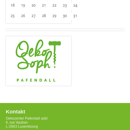
18
19
20
21
22
23
24
25
26
27
28
29
30
31
Kontakt
Oekozenter Pafendall asbl
6, rue Vauban
L-2663 Luxembourg