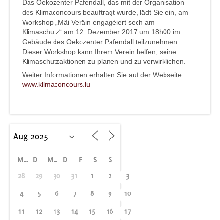
Das Oekozenter Pafendall, das mit der Organisation
des Klimaconcours beauftragt wurde, lädt Sie ein, am
Workshop „Mäi Veräin engagéiert sech am
Klimaschutz“ am 12. Dezember 2017 um 18h00 im
Gebäude des Oekozenter Pafendall teilzunehmen.
Dieser Workshop kann Ihrem Verein helfen, seine
Klimaschutzaktionen zu planen und zu verwirklichen.
Weiter Informationen erhalten Sie auf der Webseite:
www.klimaconcours.lu
M
D
M
D
F
S
S
28
29
30
31
1
2
3
4
5
6
7
8
9
10
11
12
13
14
15
16
17