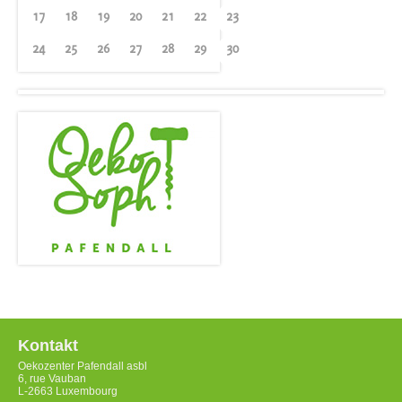
17
18
19
20
21
22
23
24
25
26
27
28
29
30
Kontakt
Oekozenter Pafendall asbl
6, rue Vauban
L-2663 Luxembourg