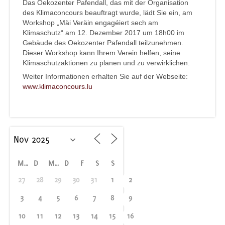
Das Oekozenter Pafendall, das mit der Organisation
des Klimaconcours beauftragt wurde, lädt Sie ein, am
Workshop „Mäi Veräin engagéiert sech am
Klimaschutz“ am 12. Dezember 2017 um 18h00 im
Gebäude des Oekozenter Pafendall teilzunehmen.
Dieser Workshop kann Ihrem Verein helfen, seine
Klimaschutzaktionen zu planen und zu verwirklichen.
Weiter Informationen erhalten Sie auf der Webseite:
www.klimaconcours.lu
M
D
M
D
F
S
S
27
28
29
30
31
1
2
3
4
5
6
7
8
9
10
11
12
13
14
15
16