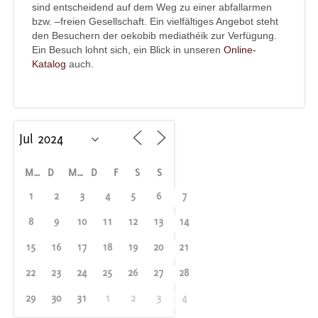
sind entscheidend auf dem Weg zu einer abfallarmen
bzw. –freien Gesellschaft. Ein vielfältiges Angebot steht
den Besuchern der oekobib mediathéik zur Verfügung.
Ein Besuch lohnt sich, ein Blick in unseren
Online-
Katalog
auch.
M
D
M
D
F
S
S
1
2
3
4
5
6
7
8
9
10
11
12
13
14
15
16
17
18
19
20
21
22
23
24
25
26
27
28
29
30
31
1
2
3
4