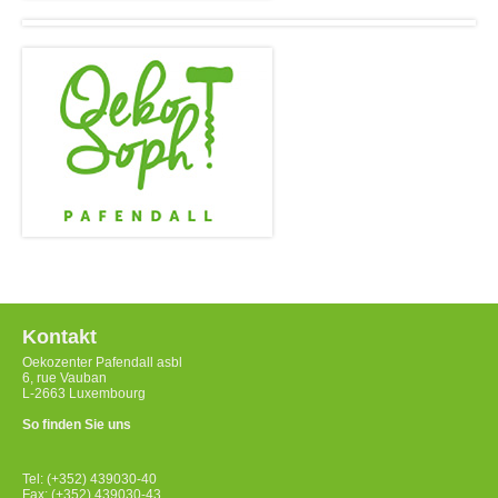
Kontakt
Oekozenter Pafendall asbl
6, rue Vauban
L-2663 Luxembourg
So finden Sie uns
Tel: (+352) 439030-40
Fax: (+352) 439030-43