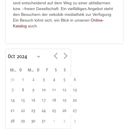
sind entscheidend auf dem Weg zu einer abfallarmen
bzw. –freien Gesellschaft. Ein vielfältiges Angebot steht
den Besuchern der oekobib mediathéik zur Verfügung.
Ein Besuch lohnt sich, ein Blick in unseren
Online-
Katalog
auch.
M
D
M
D
F
S
S
30
1
2
3
4
5
6
7
8
9
10
11
12
13
14
15
16
17
18
19
20
21
22
23
24
25
26
27
28
29
30
31
1
2
3