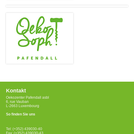
Kontakt
Oekozenter Pafendall asbl
6, rue Vauban
L-2663 Luxembourg
So finden Sie uns
Tel: (+352) 439030-40
Fax: (+352) 439030-43