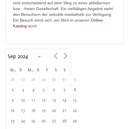
sind entscheidend auf dem Weg zu einer abfallarmen
bzw. –freien Gesellschaft. Ein vielfältiges Angebot steht
den Besuchern der oekobib mediathéik zur Verfügung.
Ein Besuch lohnt sich, ein Blick in unseren
Online-
Katalog
auch.
M
D
M
D
F
S
S
26
27
28
29
30
31
1
2
3
4
5
6
7
8
9
10
11
12
13
14
15
16
17
18
19
20
21
22
23
24
25
26
27
28
29