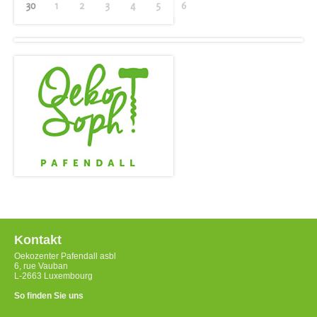
30
1
2
3
4
5
6
Kontakt
Oekozenter Pafendall asbl
6, rue Vauban
L-2663 Luxembourg
So finden Sie uns