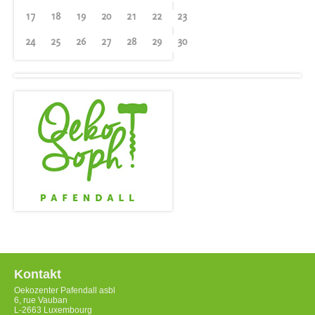
17
18
19
20
21
22
23
24
25
26
27
28
29
30
Kontakt
Oekozenter Pafendall asbl
6, rue Vauban
L-2663 Luxembourg