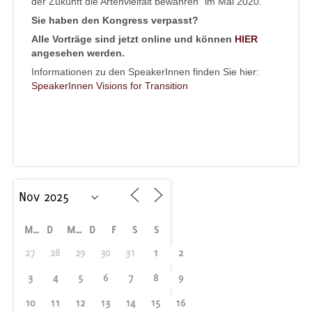
der Zukunft die Artenvielfalt bewahren“ im Mai 2020.
Sie haben den Kongress verpasst?
Alle Vorträge sind jetzt online und können
HIER
angesehen werden.
Informationen zu den SpeakerInnen finden Sie hier:
SpeakerInnen Visions for Transition
M
D
M
D
F
S
S
27
28
29
30
31
1
2
3
4
5
6
7
8
9
10
11
12
13
14
15
16