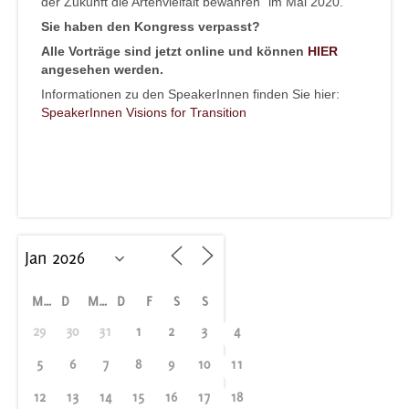
der Zukunft die Artenvielfalt bewahren“ im Mai 2020.
Sie haben den Kongress verpasst?
Alle Vorträge sind jetzt online und können
HIER
angesehen werden.
Informationen zu den SpeakerInnen finden Sie hier:
SpeakerInnen Visions for Transition
M
D
M
D
F
S
S
29
30
31
1
2
3
4
5
6
7
8
9
10
11
12
13
14
15
16
17
18