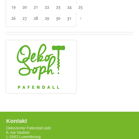
19
20
21
22
23
24
25
26
27
28
29
30
31
1
Kontakt
Oekozenter Pafendall asbl
6, rue Vauban
L-2663 Luxembourg