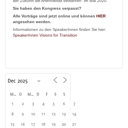
der Zukunft die Artenvielfalt bewahren“ im Mai 2020.
Sie haben den Kongress verpasst?
Alle Vorträge sind jetzt online und können
HIER
angesehen werden.
Informationen zu den SpeakerInnen finden Sie hier:
SpeakerInnen Visions for Transition
M
D
M
D
F
S
S
1
2
3
4
5
6
7
8
9
10
11
12
13
14
15
16
17
18
19
20
21