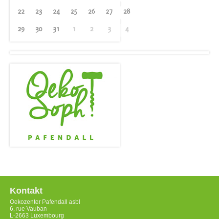
22
23
24
25
26
27
28
29
30
31
1
2
3
4
Kontakt
Oekozenter Pafendall asbl
6, rue Vauban
L-2663 Luxembourg