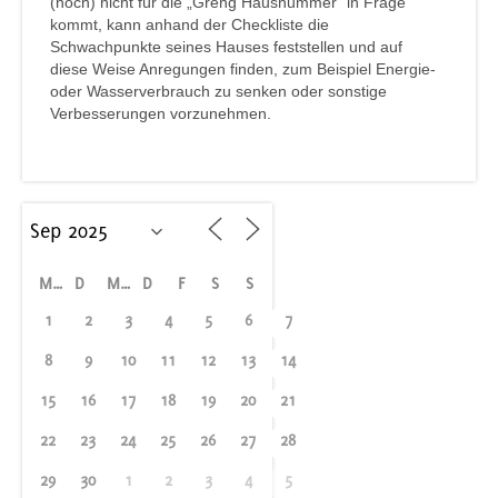
(noch) nicht für die „Gréng Hausnummer“ in Frage
kommt, kann anhand der Checkliste die
Schwachpunkte seines Hauses feststellen und auf
diese Weise Anregungen finden, zum Beispiel Energie-
oder Wasserverbrauch zu senken oder sonstige
Verbesserungen vorzunehmen.
M
D
M
D
F
S
S
1
2
3
4
5
6
7
8
9
10
11
12
13
14
15
16
17
18
19
20
21
22
23
24
25
26
27
28
29
30
1
2
3
4
5