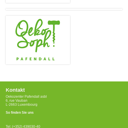
Kontakt
Oekozenter Pafendall asbl
6, rue Vauban
L-2663 Luxembourg
So finden Sie uns
Tel: (+352) 439030-40