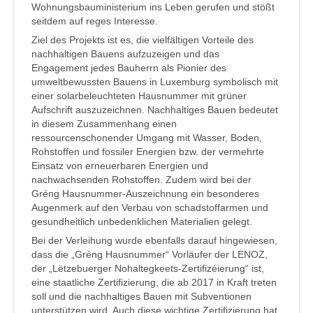
Wohnungsbauministerium ins Leben gerufen und stößt
seitdem auf reges Interesse.
Ziel des Projekts ist es, die vielfältigen Vorteile des
nachhaltigen Bauens aufzuzeigen und das
Engagement jedes Bauherrn als Pionier des
umweltbewussten Bauens in Luxemburg symbolisch mit
einer solarbeleuchteten Hausnummer mit grüner
Aufschrift auszuzeichnen. Nachhaltiges Bauen bedeutet
in diesem Zusammenhang einen
ressourcenschonender Umgang mit Wasser, Boden,
Rohstoffen und fossiler Energien bzw. der vermehrte
Einsatz von erneuerbaren Energien und
nachwachsenden Rohstoffen. Zudem wird bei der
Gréng Hausnummer-Auszeichnung ein besonderes
Augenmerk auf den Verbau von schadstoffarmen und
gesundheitlich unbedenklichen Materialien gelegt.
Bei der Verleihung wurde ebenfalls darauf hingewiesen,
dass die „Gréng Hausnummer“ Vorläufer der LENOZ,
der „Lëtzebuerger Nohaltegkeets-Zertifizéierung“ ist,
eine staatliche Zertifizierung, die ab 2017 in Kraft treten
soll und die nachhaltiges Bauen mit Subventionen
unterstützen wird. Auch diese wichtige Zertifizierung hat