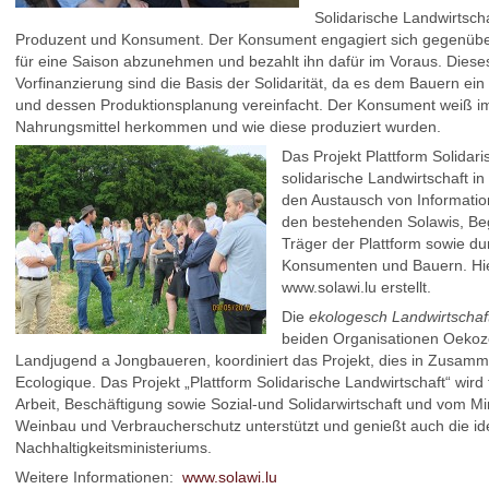
Solidarische Landwirtscha
Produzent und Konsument. Der Konsument engagiert sich gegenübe
für eine Saison abzunehmen und bezahlt ihn dafür im Voraus. Dies
Vorfinanzierung sind die Basis der Solidarität, da es dem Bauern ei
und dessen Produktionsplanung vereinfacht. Der Konsument weiß 
Nahrungsmittel herkommen und wie diese produziert wurden.
Das Projekt Plattform Solidari
solidarische Landwirtschaft i
den Austausch von Informat
den bestehenden Solawis, Beg
Träger der Plattform sowie du
Konsumenten und Bauern. Hier
www.solawi.lu erstellt.
Die
ekologesch Landwirtscha
beiden Organisationen Oekoz
Landjugend a Jongbaueren, koordiniert das Projekt, dies in Zusa
Ecologique. Das Projekt „Plattform Solidarische Landwirtschaft“ wird 
Arbeit, Beschäftigung sowie Sozial-und Solidarwirtschaft und vom Min
Weinbau und Verbraucherschutz unterstützt und genießt auch die id
Nachhaltigkeitsministeriums.
Weitere Informationen:
www.solawi.lu