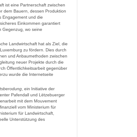
ft ist eine Partnerschaft zwischen
r dem Bauern, dessen Produktion
es Engagement und die
n sicheres Einkommen garantiert
im Gegenzug, wo seine
sche Landwirtschaft hat als Ziel, die
n Luxemburg zu fördern. Dies durch
ionen und Anbaumethoden zwischen
leitung neuer Projekte durch die
rch Öffentlichkeitsarbeit gegenüber
zu wurde die Internetseite
ftsberodung
, ein Initiative der
enter Pafendall und Lëtzebuerger
mmenarbeit mit dem Mouvement
finanziell vom Ministerium für
isterium für Landwirtschaft,
eelle Unterstützung des