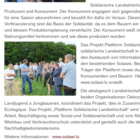
Solidarische Landwirtscha
Produzent und Konsument. Der Konsument engagiert sich gegenübe
für eine Saison abzunehmen und bezahlt ihn dafür im Voraus. Dies
Vorfinanzierung sind die Basis der Solidarität, da es dem Bauern ei
und dessen Produktionsplanung vereinfacht. Der Konsument weiß 
Nahrungsmittel herkommen und wie diese produziert wurden.
Das Projekt Plattform Solidari
solidarische Landwirtschaft i
den Austausch von Informat
den bestehenden Solawis, Beg
Träger der Plattform sowie du
Konsumenten und Bauern. Hier
www.solawi.lu erstellt.
Die
ekologesch Landwirtscha
beiden Organisationen Oekoz
Landjugend a Jongbaueren, koordiniert das Projekt, dies in Zusa
Ecologique. Das Projekt „Plattform Solidarische Landwirtschaft“ wird 
Arbeit, Beschäftigung sowie Sozial-und Solidarwirtschaft und vom Min
Weinbau und Verbraucherschutz unterstützt und genießt auch die id
Nachhaltigkeitsministeriums.
Weitere Informationen:
www.solawi.lu