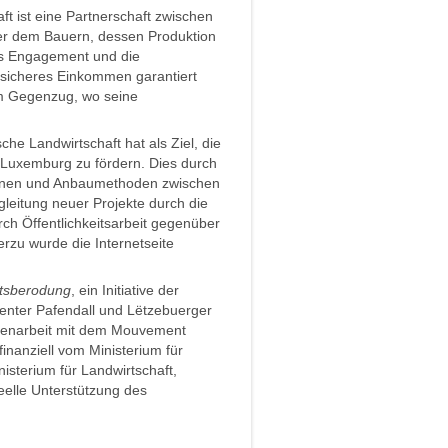
ft ist eine Partnerschaft zwischen
r dem Bauern, dessen Produktion
es Engagement und die
n sicheres Einkommen garantiert
im Gegenzug, wo seine
sche Landwirtschaft hat als Ziel, die
n Luxemburg zu fördern. Dies durch
ionen und Anbaumethoden zwischen
leitung neuer Projekte durch die
rch Öffentlichkeitsarbeit gegenüber
zu wurde die Internetseite
ftsberodung
, ein Initiative der
enter Pafendall und Lëtzebuerger
mmenarbeit mit dem Mouvement
finanziell vom Ministerium für
isterium für Landwirtschaft,
eelle Unterstützung des