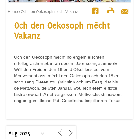
Home
/ Och den Oekosoph mëcht Vakanz
Och den Oekosoph mëcht
Vakanz
Och den Oekosoph mëcht no engem éischten
erfollegräichen Start an dësem Joer «congé annuel».
Wëll den Freiden den 18ten d’Ofschlossfest vum
Mouvement ass, mëcht den Oekosoph och den 18ten
scho seng Dieren zou (mir sinn och um Fest), dat bis
de Mëttwoch, de 6ten Januar, wou Iech erëm e flotte
Bistro erwaart. A net vergiessen: Mëttwochs sti niewent
engem gemittleche Patt Gesellschaftsspiller am Fokus.