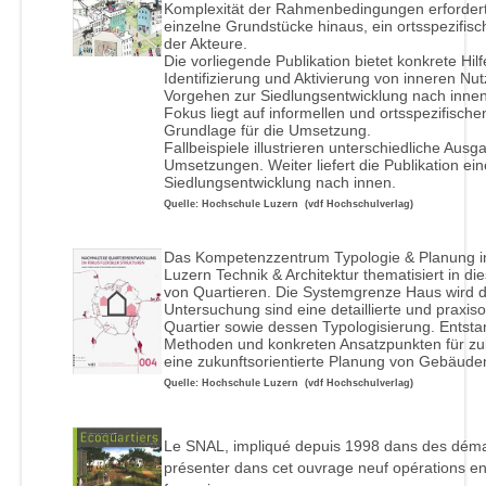
Komplexität der Rahmenbedingungen erfordert
einzelne Grundstücke hinaus, ein ortsspezifis
der Akteure.
Die vorliegende Publikation bietet konkrete Hilf
Identifizierung und Aktivierung von inneren Nu
Vorgehen zur Siedlungsentwicklung nach innen a
Fokus liegt auf informellen und ortsspezifisch
Grundlage für die Umsetzung.
Fallbeispiele illustrieren unterschiedliche Aus
Umsetzungen. Weiter liefert die Publikation eine
Siedlungsentwicklung nach innen.
Quelle: Hochschule Luzern (vdf Hochschulverlag)
Das Kompetenzzentrum Typologie & Planung in
Luzern Technik & Architektur thematisiert in di
von Quartieren. Die Systemgrenze Haus wird da
Untersuchung sind eine detaillierte und praxis
Quartier sowie dessen Typologisierung. Entst
Methoden und konkreten Ansatzpunkten für zuk
eine zukunftsorientierte Planung von Gebäude
Quelle: Hochschule Luzern (vdf Hochschulverlag)
Le SNAL, impliqué depuis 1998 dans des dém
présenter dans cet ouvrage neuf opérations en 