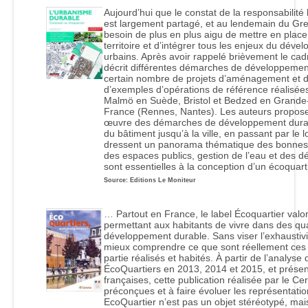
Aujourd’hui que le constat de la responsabilit
est largement partagé, et au lendemain du Grene
besoin de plus en plus aigu de mettre en pla
territoire et d’intégrer tous les enjeux du dév
urbains. Après avoir rappelé brièvement le cad
décrit différentes démarches de développemen
certain nombre de projets d’aménagement et de
d’exemples d’opérations de référence réalisée
Malmö en Suède, Bristol et Bedzed en Grande
France (Rennes, Nantes). Les auteurs propos
œuvre des démarches de développement durable 
du bâtiment jusqu’à la ville, en passant par le lo
dressent un panorama thématique des bonnes 
des espaces publics, gestion de l’eau et des d
sont essentielles à la conception d’un écoquar
Source: Editions Le Moniteur
… Partout en France, le label Écoquartier valo
permettant aux habitants de vivre dans des qua
développement durable. Sans viser l’exhaustiv
mieux comprendre ce que sont réellement ces p
partie réalisés et habités. À partir de l’analyse
ÉcoQuartiers en 2013, 2014 et 2015, et présen
françaises, cette publication réalisée par le C
préconçues et à faire évoluer les représentatio
EcoQuartier n’est pas un objet stéréotypé, m