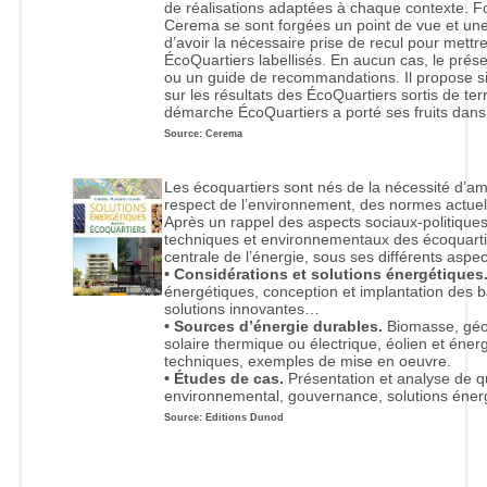
de réalisations adaptées à chaque contexte. Fo
Cerema se sont forgées un point de vue et une 
d’avoir la nécessaire prise de recul pour mett
ÉcoQuartiers labellisés. En aucun cas, le prés
ou un guide de recommandations. Il propose s
sur les résultats des ÉcoQuartiers sortis de te
démarche ÉcoQuartiers a porté ses fruits dans u
Source: Cerema
Les écoquartiers sont nés de la nécessité d’am
respect de l’environnement, des normes actuell
Après un rappel des aspects sociaux-politique
techniques et environnementaux des écoquarti
centrale de l’énergie, sous ses différents aspec
• Considérations et solutions énergétiques
énergétiques, conception et implantation des bâ
solutions innovantes…
• Sources d’énergie durables.
Biomasse, géot
solaire thermique ou électrique, éolien et éne
techniques, exemples de mise en oeuvre.
• Études de cas.
Présentation et analyse de qu
environnemental, gouvernance, solutions éne
Source: Editions Dunod