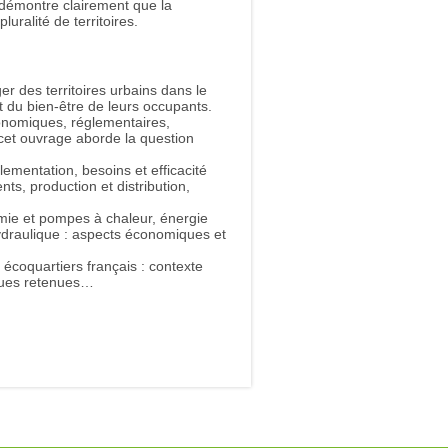
t démontre clairement que la
uralité de territoires.
r des territoires urbains dans le
 du bien-être de leurs occupants.
onomiques, réglementaires,
cet ouvrage aborde la question
ementation, besoins et efficacité
ts, production et distribution,
ie et pompes à chaleur, énergie
hydraulique : aspects économiques et
écoquartiers français : contexte
ques retenues…