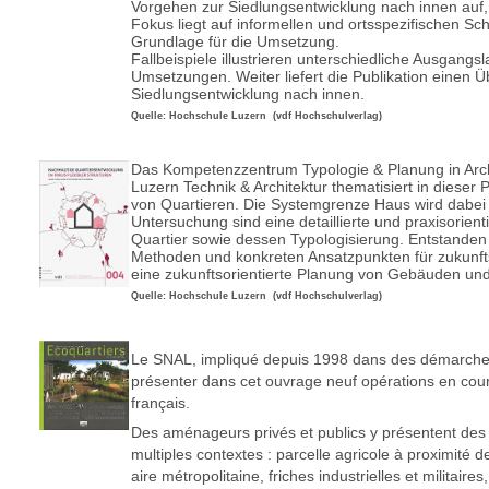
Vorgehen zur Siedlungsentwicklung nach innen auf, 
Fokus liegt auf informellen und ortsspezifischen Sc
Grundlage für die Umsetzung.
Fallbeispiele illustrieren unterschiedliche Ausgangs
Umsetzungen. Weiter liefert die Publikation einen Übe
Siedlungsentwicklung nach innen.
Quelle: Hochschule Luzern (vdf Hochschulverlag)
Das Kompetenzzentrum Typologie & Planung in Arc
Luzern Technik & Architektur thematisiert in dieser 
von Quartieren. Die Systemgrenze Haus wird dabei 
Untersuchung sind eine detaillierte und praxisorie
Quartier sowie dessen Typologisierung. Entstande
Methoden und konkreten Ansatzpunkten für zukunfts
eine zukunftsorientierte Planung von Gebäuden und
Quelle: Hochschule Luzern (vdf Hochschulverlag)
Le SNAL, impliqué depuis 1998 dans des démarch
présenter dans cet ouvrage neuf opérations en cour
français.
Des aménageurs privés et publics y présentent des 
multiples contextes : parcelle agricole à proximité 
aire métropolitaine, friches industrielles et militaires