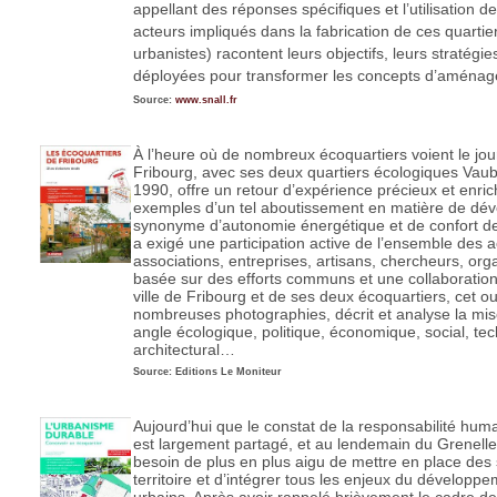
appellant des réponses spécifiques et l’utilisation d
acteurs impliqués dans la fabrication de ces quartie
urbanistes) racontent leurs objectifs, leurs stratégie
déployées pour transformer les concepts d’aménage
Source:
www.snall.fr
À l’heure où de nombreux écoquartiers voient le jou
Fribourg, avec ses deux quartiers écologiques Vaub
1990, offre un retour d’expérience précieux et enrich
exemples d’un tel aboutissement en matière de dév
synonyme d’autonomie énergétique et de confort de 
a exigé une participation active de l’ensemble des ac
associations, entreprises, artisans, chercheurs, orga
basée sur des efforts communs et une collaboration 
ville de Fribourg et de ses deux écoquartiers, cet o
nombreuses photographies, décrit et analyse la mi
angle écologique, politique, économique, social, tec
architectural…
Source: Editions Le Moniteur
Aujourd’hui que le constat de la responsabilité hum
est largement partagé, et au lendemain du Grenelle d
besoin de plus en plus aigu de mettre en place de
territoire et d’intégrer tous les enjeux du développ