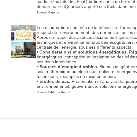
sur les résultats des ÉcoQuartiers sortis de terre e
démarche ÉcoQuartiers a porté ses fruits dans une pl
Source: Cerema
Les écoquartiers sont nés de la nécessité d’aménage
respect de l’environnement, des normes actuelles et
Après un rappel des aspects sociaux-politiques, éc
techniques et environnementaux des écoquartiers, 
centrale de l’énergie, sous ses différents aspects :
• Considérations et solutions énergétiques.
Régl
énergétiques, conception et implantation des bâtimen
solutions innovantes…
• Sources d’énergie durables.
Biomasse, géotherm
solaire thermique ou électrique, éolien et énergie 
techniques, exemples de mise en oeuvre.
• Études de cas.
Présentation et analyse de quatre 
environnemental, gouvernance, solutions énergéti
Source: Editions Dunod