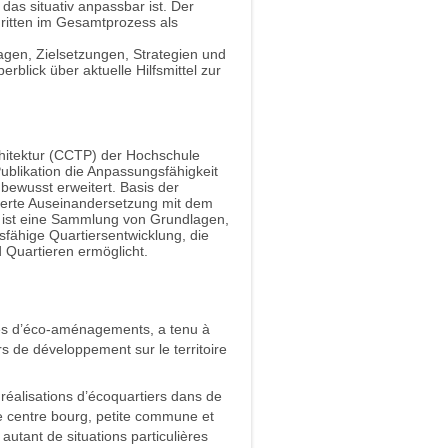
das situativ anpassbar ist. Der
hritten im Gesamtprozess als
lagen, Zielsetzungen, Strategien und
rblick über aktuelle Hilfsmittel zur
hitektur (CCTP) der Hochschule
Publikation die Anpassungsfähigkeit
bewusst erweitert. Basis der
ntierte Auseinandersetzung mit dem
n ist eine Sammlung von Grundlagen,
fähige Quartiersentwicklung, die
 Quartieren ermöglicht.
es d’éco-aménagements, a tenu à
s de développement sur le territoire
réalisations d’écoquartiers dans de
de centre bourg, petite commune et
, autant de situations particulières