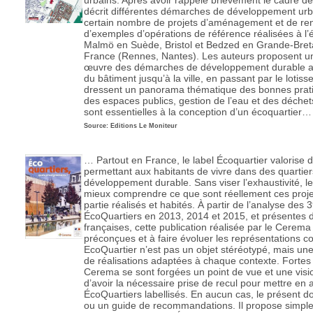
urbains. Après avoir rappelé brièvement le cadre de
décrit différentes démarches de développement urb
certain nombre de projets d’aménagement et de ren
d’exemples d’opérations de référence réalisées à l
Malmö en Suède, Bristol et Bedzed en Grande-Bre
France (Rennes, Nantes). Les auteurs proposent u
œuvre des démarches de développement durable aux 
du bâtiment jusqu’à la ville, en passant par le lotisse
dressent un panorama thématique des bonnes prati
des espaces publics, gestion de l’eau et des déchet
sont essentielles à la conception d’un écoquartier…
Source: Editions Le Moniteur
… Partout en France, le label Écoquartier valorise 
permettant aux habitants de vivre dans des quartier
développement durable. Sans viser l’exhaustivité, 
mieux comprendre ce que sont réellement ces projet
partie réalisés et habités. À partir de l’analyse des 
ÉcoQuartiers en 2013, 2014 et 2015, et présentes d
françaises, cette publication réalisée par le Cerema
préconçues et à faire évoluer les représentations co
EcoQuartier n’est pas un objet stéréotypé, mais u
de réalisations adaptées à chaque contexte. Fortes
Cerema se sont forgées un point de vue et une visio
d’avoir la nécessaire prise de recul pour mettre en
ÉcoQuartiers labellisés. En aucun cas, le présent d
ou un guide de recommandations. Il propose simple