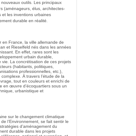
e nouveaux outils. Les principaux
rs (aménageurs, élus, architectes-
s et les inventions urbaines
ment durable en réalité.
r en France, la ville allemande de
an et Rieselfeld nés dans les années
issant. En effet, rares sont les
eloppement urbain durable,
vie. La concrétisation de ces projets
teurs (habitants, politiques,
nisations professionnelles, etc.),
complexe. À travers l’étude de la
uvrage, tout en couleurs et enrichi de
se en œuvre d’écoquartiers sous un
hnique, urbanistique et
aine sur le changement climatique
e l’Environnement, se fait sentir le
s stratégies d’aménagement du
ement durable dans les projets