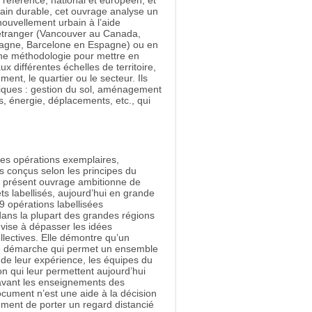
 référence, national et européen, et
ain durable, cet ouvrage analyse un
ouvellement urbain à l’aide
’étranger (Vancouver au Canada,
tagne, Barcelone en Espagne) ou en
ne méthodologie pour mettre en
différentes échelles de territoire,
ment, le quartier ou le secteur. Ils
ques : gestion du sol, aménagement
s, énergie, déplacements, etc., qui
des opérations exemplaires,
s conçus selon les principes du
le présent ouvrage ambitionne de
s labellisés, aujourd’hui en grande
39 opérations labellisées
ans la plupart des grandes régions
 vise à dépasser les idées
llectives. Elle démontre qu’un
ne démarche qui permet un ensemble
 de leur expérience, les équipes du
n qui leur permettent aujourd’hui
 avant les enseignements des
ocument n’est une aide à la décision
ment de porter un regard distancié