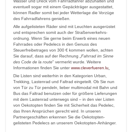
Wasser und Dreck vom Fahrradfahrer abzuhalten und
eventuell sogar mit einem Gepäckträger ausgestattet,
können Radler somit bei jeder Wetterlage die Vorzüge
des Fahrradfahrens genießen.
Alle aufgelisteten Räder sind mit Leuchten ausgerüstet
und entsprechen somit auch der Straßenverkehrs-
ordnung. Wenn Sie gerne beim Erwerb eines neuen
Fahrrades oder Pedelecs in den Genuss des
Steuerfreibetrages von 300 € kommen wollen, achten
Sie darauf, dass auf der Rechnung „
Fahrrad im Sinne
des Code de la route
‟ vermerkt wurde. Weitere
Informationen finden Sie unter
www.cleverfueren.lu
.
Die Listen sind weiterhin in den Kategorien Urban,
Trekking, Lastenrad und Faltrad eingeteilt. Ob Sie nun
von Tür zu Tür pendeln, lieber multimodal mit Bahn und
Bus das Faltrad benutzen oder für größere Lieferungen
mit dem Lastenrad unterwegs sind – in den vier Listen
von Oekotopten finden Sie mit Sicherheit das Pedelec,
das Ihren Ansprüchen gerecht wird. In unseren
Partnergeschäften erkennen Sie die Oekotopten-
gelisteten Pedelecs an unserem Oekotopten-Anhänger.