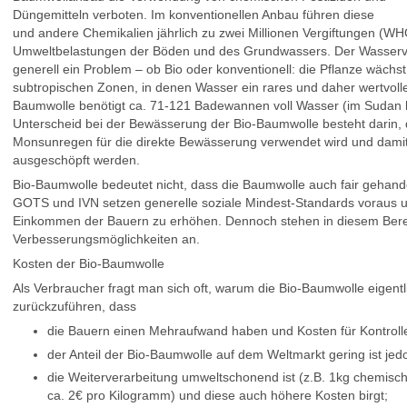
Düngemitteln verboten. Im konventionellen Anbau führen diese
und andere Chemikalien jährlich zu zwei Millionen Vergiftungen (W
Umweltbelastungen der Böden und des Grundwassers. Der Wasserv
generell ein Problem – ob Bio oder konventionell: die Pflanze wächst
subtropischen Zonen, in denen Wasser ein rares und daher wertvolle
Baumwolle benötigt ca. 71-121 Badewannen voll Wasser (im Sudan k
Unterscheid bei der Bewässerung der Bio-Baumwolle besteht darin, 
Monsunregen für die direkte Bewässerung verwendet wird und damit 
ausgeschöpft werden.
Bio-Baumwolle bedeutet nicht, dass die Baumwolle auch fair gehandel
GOTS und IVN setzen generelle soziale Mindest-Standards voraus und
Einkommen der Bauern zu erhöhen. Dennoch stehen in diesem Berei
Verbesserungsmöglichkeiten an.
Kosten der Bio-Baumwolle
Als Verbraucher fragt man sich oft, warum die Bio-Baumwolle eigentlic
zurückzuführen, dass
die Bauern einen Mehraufwand haben und Kosten für Kontroll
der Anteil der Bio-Baumwolle auf dem Weltmarkt gering ist jedo
die Weiterverarbeitung umweltschonend ist (z.B. 1kg chemisch
ca. 2€ pro Kilogramm) und diese auch höhere Kosten birgt;