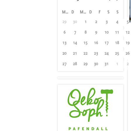
M
D
M
D
F
S
S
29
30
1
2
3
4
5
6
7
8
9
10
11
12
13
14
15
16
17
18
19
20
21
22
23
24
25
26
27
28
29
30
31
1
2