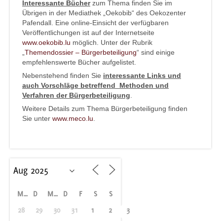
Interessante Bücher
zum Thema finden Sie im
Übrigen in der Mediathek „Oekobib“ des Oekozenter
Pafendall. Eine online-Einsicht der verfügbaren
Veröffentlichungen ist auf der Internetseite
www.oekobib.lu
möglich. Unter der Rubrik
„
Themendossier – Bürgerbeteiligung
“ sind einige
empfehlenswerte Bücher aufgelistet.
Nebenstehend finden Sie
interessante Links und
auch Vorschläge betreffend Methoden und
Verfahren der Bürgerbeteiligung
.
Weitere Details zum Thema Bürgerbeteiligung finden
Sie unter
www.meco.lu
.
M
D
M
D
F
S
S
28
29
30
31
1
2
3