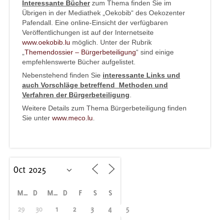
Interessante Bücher
zum Thema finden Sie im
Übrigen in der Mediathek „Oekobib“ des Oekozenter
Pafendall. Eine online-Einsicht der verfügbaren
Veröffentlichungen ist auf der Internetseite
www.oekobib.lu
möglich. Unter der Rubrik
„
Themendossier – Bürgerbeteiligung
“ sind einige
empfehlenswerte Bücher aufgelistet.
Nebenstehend finden Sie
interessante Links und
auch Vorschläge betreffend Methoden und
Verfahren der Bürgerbeteiligung
.
Weitere Details zum Thema Bürgerbeteiligung finden
Sie unter
www.meco.lu
.
M
D
M
D
F
S
S
29
30
1
2
3
4
5