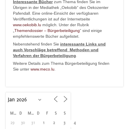
Interessante Bücher
zum Thema finden Sie im
Übrigen in der Mediathek „Oekobib“ des Oekozenter
Pafendall. Eine online-Einsicht der verfügbaren
Veröffentlichungen ist auf der Internetseite
www.oekobib.lu
möglich. Unter der Rubrik
„
Themendossier – Bürgerbeteiligung
“ sind einige
empfehlenswerte Bücher aufgelistet.
Nebenstehend finden Sie
interessante Links und
auch Vorschläge betreffend Methoden und
Verfahren der Bürgerbeteiligung
.
Weitere Details zum Thema Bürgerbeteiligung finden
Sie unter
www.meco.lu
.
M
D
M
D
F
S
S
29
30
31
1
2
3
4