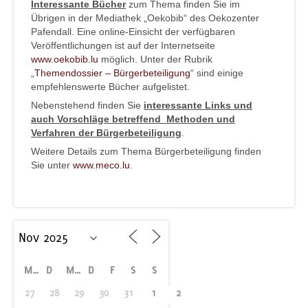
Interessante Bücher
zum Thema finden Sie im
Übrigen in der Mediathek „Oekobib“ des Oekozenter
Pafendall. Eine online-Einsicht der verfügbaren
Veröffentlichungen ist auf der Internetseite
www.oekobib.lu
möglich. Unter der Rubrik
„
Themendossier – Bürgerbeteiligung
“ sind einige
empfehlenswerte Bücher aufgelistet.
Nebenstehend finden Sie
interessante Links und
auch Vorschläge betreffend Methoden und
Verfahren der Bürgerbeteiligung
.
Weitere Details zum Thema Bürgerbeteiligung finden
Sie unter
www.meco.lu
.
M
D
M
D
F
S
S
27
28
29
30
31
1
2