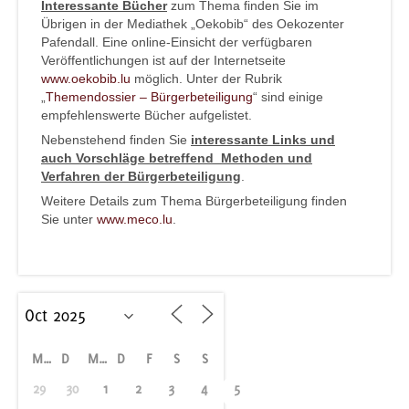
Interessante Bücher
zum Thema finden Sie im
Übrigen in der Mediathek „Oekobib“ des Oekozenter
Pafendall. Eine online-Einsicht der verfügbaren
Veröffentlichungen ist auf der Internetseite
www.oekobib.lu
möglich. Unter der Rubrik
„
Themendossier – Bürgerbeteiligung
“ sind einige
empfehlenswerte Bücher aufgelistet.
Nebenstehend finden Sie
interessante Links und
auch Vorschläge betreffend Methoden und
Verfahren der Bürgerbeteiligung
.
Weitere Details zum Thema Bürgerbeteiligung finden
Sie unter
www.meco.lu
.
M
D
M
D
F
S
S
29
30
1
2
3
4
5