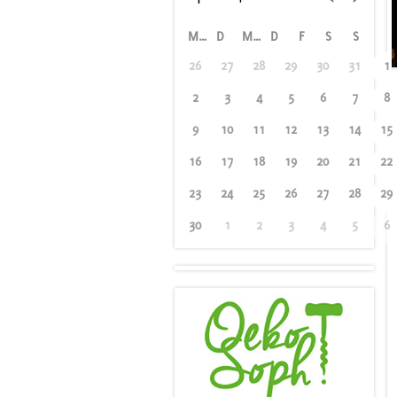
M
D
M
D
F
S
S
26
27
28
29
30
31
1
2
3
4
5
6
7
8
9
10
11
12
13
14
15
16
17
18
19
20
21
22
23
24
25
26
27
28
29
30
1
2
3
4
5
6