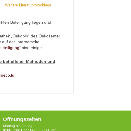
Weitere Literaturvorschläge
kten Beteiligung liegen und
athek „Oekobib“ des Oekozenter
 auf der Internetseite
eteiligung
“ sind einige
ge betreffend Methoden und
meco.lu
.
Öffnungszeiten
Montag bis Freitag
8:00-12:00 Uhr / 14:00-17:00 Uhr