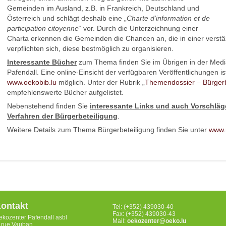
Gemeinden im Ausland, z.B. in Frankreich, Deutschland und
Österreich und schlägt deshalb eine „
Charte d’information et de
participation citoyenne
“ vor. Durch die Unterzeichnung einer
Charta erkennen die Gemeinden die Chancen an, die in einer verstär
verpflichten sich, diese bestmöglich zu organisieren.
Interessante Bücher
zum Thema finden Sie im Übrigen in der Medi
Pafendall. Eine online-Einsicht der verfügbaren Veröffentlichungen ist
www.oekobib.lu
möglich. Unter der Rubrik „
Themendossier – Bürgerb
empfehlenswerte Bücher aufgelistet.
Nebenstehend finden Sie
interessante Links und auch Vorschlä
Verfahren der Bürgerbeteiligung
.
Weitere Details zum Thema Bürgerbeteiligung finden Sie unter
www.
ontakt
Tel: (+352) 439030-40
Fax: (+352) 439030-43
ekozenter Pafendall asbl
Mail:
oekozenter@oeko.lu
, rue Vauban