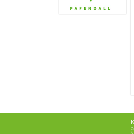
K
O
6