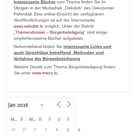
Interessante Bücher
zum Thema finden Sie im
Übrigen in der Mediathek „Oekobib“ des Oekozenter
Pafendall. Eine online-Einsicht der verfügbaren
Veröffentlichungen ist auf der Internetseite
www.oekobib.lu
möglich. Unter der Rubrik
„
Themendossier – Bürgerbeteiligung
“ sind einige
empfehlenswerte Bücher aufgelistet.
Nebenstehend finden Sie
interessante Links und
auch Vorschläge betreffend Methoden und
Verfahren der Bürgerbeteiligung
.
Weitere Details zum Thema Bürgerbeteiligung finden
Sie unter
www.meco.lu
.
M
D
M
D
F
S
S
29
30
31
1
2
3
4