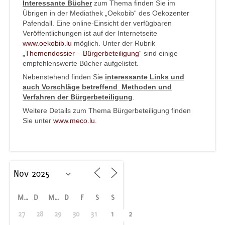
Interessante Bücher
zum Thema finden Sie im
Übrigen in der Mediathek „Oekobib“ des Oekozenter
Pafendall. Eine online-Einsicht der verfügbaren
Veröffentlichungen ist auf der Internetseite
www.oekobib.lu
möglich. Unter der Rubrik
„
Themendossier – Bürgerbeteiligung
“ sind einige
empfehlenswerte Bücher aufgelistet.
Nebenstehend finden Sie
interessante Links und
auch Vorschläge betreffend Methoden und
Verfahren der Bürgerbeteiligung
.
Weitere Details zum Thema Bürgerbeteiligung finden
Sie unter
www.meco.lu
.
M
D
M
D
F
S
S
27
28
29
30
31
1
2