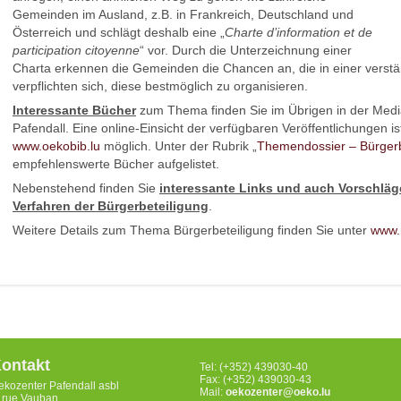
Gemeinden im Ausland, z.B. in Frankreich, Deutschland und
Österreich und schlägt deshalb eine „
Charte d’information et de
participation citoyenne
“ vor. Durch die Unterzeichnung einer
Charta erkennen die Gemeinden die Chancen an, die in einer verstär
verpflichten sich, diese bestmöglich zu organisieren.
Interessante Bücher
zum Thema finden Sie im Übrigen in der Medi
Pafendall. Eine online-Einsicht der verfügbaren Veröffentlichungen ist
www.oekobib.lu
möglich. Unter der Rubrik „
Themendossier – Bürgerb
empfehlenswerte Bücher aufgelistet.
Nebenstehend finden Sie
interessante Links und auch Vorschlä
Verfahren der Bürgerbeteiligung
.
Weitere Details zum Thema Bürgerbeteiligung finden Sie unter
www.
ontakt
Tel: (+352) 439030-40
Fax: (+352) 439030-43
ekozenter Pafendall asbl
Mail:
oekozenter@oeko.lu
, rue Vauban