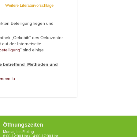
Weitere Literaturvorschläge
kten Beteiligung liegen und
athek „Oekobib“ des Oekozenter
 auf der Internetseite
eteiligung
“ sind einige
ge betreffend Methoden und
meco.lu
.
Öffnungszeiten
Montag bis Freitag
8:00-12:00 Uhr / 14:00-17:00 Uhr