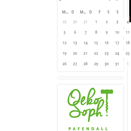
M
D
M
D
F
S
S
29
30
31
1
2
3
4
5
6
7
8
9
10
11
12
13
14
15
16
17
18
19
20
21
22
23
24
25
26
27
28
29
30
31
1