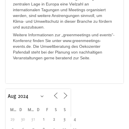
zentralen Lage in Europa eine Vielzahl an
internationalen Tagungen und Meetings organisiert
werden, sind weitere Anstrengungen sinnvoll, um
Klima- und Umweltschutz in dieser Branche zu fördern
und auszubauen.
Weitere Informationen zur „greenmeetings und events“-
Konferenz finden Sie unter www.greenmeetings-
events.de. Die Umweltberatung des Oekozenter
Pafendall steht bei der Planung von nachhaltigen
Veranstaltungen gerne beratend zur Seite.
M
D
M
D
F
S
S
29
30
31
1
2
3
4