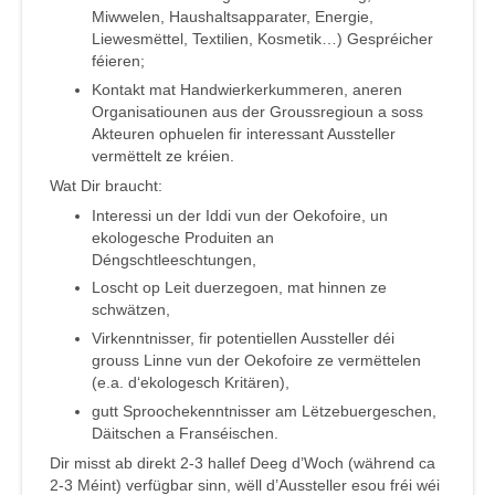
Miwwelen, Haushaltsapparater, Energie,
Liewesmëttel, Textilien, Kosmetik…) Gespréicher
féieren;
Kontakt mat Handwierkerkummeren, aneren
Organisatiounen aus der Groussregioun a soss
Akteuren ophuelen fir interessant Aussteller
vermëttelt ze kréien.
Wat Dir braucht:
Interessi un der Iddi vun der Oekofoire, un
ekologesche Produiten an
Déngschtleeschtungen,
Loscht op Leit duerzegoen, mat hinnen ze
schwätzen,
Virkenntnisser, fir potentiellen Aussteller déi
grouss Linne vun der Oekofoire ze vermëttelen
(e.a. d‘ekologesch Kritären),
gutt Sproochekenntnisser am Lëtzebuergeschen,
Däitschen a Franséischen.
Dir misst ab direkt 2-3 hallef Deeg d’Woch (während ca
2-3 Méint) verfügbar sinn, wëll d’Aussteller esou fréi wéi