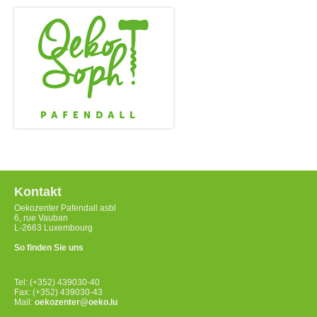
Kontakt
Oekozenter Pafendall asbl
6, rue Vauban
L-2663 Luxembourg
So finden Sie uns
Tel: (+352) 439030-40
Fax: (+352) 439030-43
Mail:
oekozenter@oeko.lu