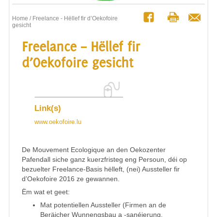
Home
/ Freelance - Hëllef fir d’Oekofoire
gesicht
Freelance – Hëllef fir
d’Oekofoire gesicht
Link(s)
www.oekofoire.lu
De Mouvement Ecologique an den Oekozenter
Pafendall siche ganz kuerzfristeg eng Persoun, déi op
bezuelter Freelance-Basis hëlleft, (nei) Aussteller fir
d’Oekofoire 2016 ze gewannen.
Ëm wat et geet:
Mat potentiellen Aussteller (Firmen an de
Beräicher Wunnengsbau a -sanéierung,