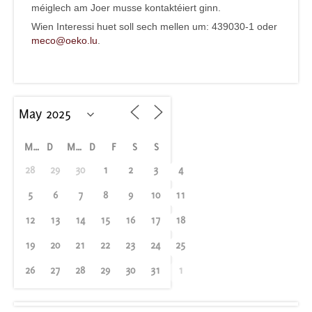
méiglech am Joer musse kontaktéiert ginn.
Wien Interessi huet soll sech mellen um: 439030-1 oder
meco@oeko.lu
.
M
D
M
D
F
S
S
28
29
30
1
2
3
4
5
6
7
8
9
10
11
12
13
14
15
16
17
18
19
20
21
22
23
24
25
26
27
28
29
30
31
1