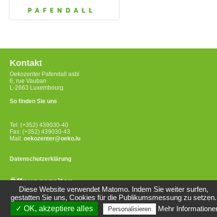
Kontakt
Oekozenter Pafendall asbl
6, rue Vauban
L-2663 Luxembourg
So finden Sie uns
Tel: (+352) 439030-40
Fax: (+352) 439030-43
Mail:
oekozenter@oeko.lu
Datenschutzerklärung
Öffnungszeiten
Diese Website verwendet Matomo. Indem Sie weiter surfen,
Montag bis Freitag
gestatten Sie uns, Cookies für die Publikumsmessung zu setzen.
8:00-12:00 Uhr / 14:00-17:00 Uhr
✓ OK, akzeptiere alles
Mehr Informatione
Personalisieren