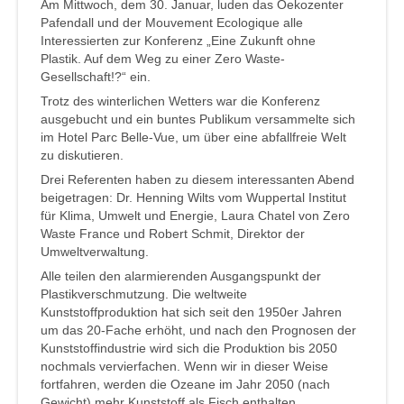
Am Mittwoch, dem 30. Januar, luden das Oekozenter
Pafendall und der Mouvement Ecologique alle
Interessierten zur Konferenz „Eine Zukunft ohne
Plastik. Auf dem Weg zu einer Zero Waste-
Gesellschaft!?“ ein.
Trotz des winterlichen Wetters war die Konferenz
ausgebucht und ein buntes Publikum versammelte sich
im Hotel Parc Belle-Vue, um über eine abfallfreie Welt
zu diskutieren.
Drei Referenten haben zu diesem interessanten Abend
beigetragen: Dr. Henning Wilts vom Wuppertal Institut
für Klima, Umwelt und Energie, Laura Chatel von Zero
Waste France und Robert Schmit, Direktor der
Umweltverwaltung.
Alle teilen den alarmierenden Ausgangspunkt der
Plastikverschmutzung. Die weltweite
Kunststoffproduktion hat sich seit den 1950er Jahren
um das 20-Fache erhöht, und nach den Prognosen der
Kunststoffindustrie wird sich die Produktion bis 2050
nochmals vervierfachen. Wenn wir in dieser Weise
fortfahren, werden die Ozeane im Jahr 2050 (nach
Gewicht) mehr Kunststoff als Fisch enthalten.