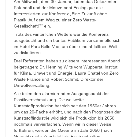
Am Mittwoch, dem 30. Januar, luden das Oekozenter
Pafendall und der Mouvement Ecologique alle
Interessierten zur Konferenz „Eine Zukunft ohne
Plastik. Auf dem Weg zu einer Zero Waste-
Gesellschaft!?“ ein.
Trotz des winterlichen Wetters war die Konferenz
ausgebucht und ein buntes Publikum versammelte sich
im Hotel Parc Belle-Vue, um über eine abfallfreie Welt
zu diskutieren.
Drei Referenten haben zu diesem interessanten Abend
beigetragen: Dr. Henning Wilts vom Wuppertal Institut
für Klima, Umwelt und Energie, Laura Chatel von Zero
Waste France und Robert Schmit, Direktor der
Umweltverwaltung.
Alle teilen den alarmierenden Ausgangspunkt der
Plastikverschmutzung. Die weltweite
Kunststoffproduktion hat sich seit den 1950er Jahren
um das 20-Fache erhöht, und nach den Prognosen der
Kunststoffindustrie wird sich die Produktion bis 2050
nochmals vervierfachen. Wenn wir in dieser Weise
fortfahren, werden die Ozeane im Jahr 2050 (nach
Gewicht) mehr Kunststoff als Fisch enthalten.