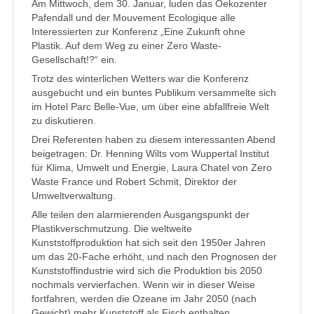
Am Mittwoch, dem 30. Januar, luden das Oekozenter
Pafendall und der Mouvement Ecologique alle
Interessierten zur Konferenz „Eine Zukunft ohne
Plastik. Auf dem Weg zu einer Zero Waste-
Gesellschaft!?“ ein.
Trotz des winterlichen Wetters war die Konferenz
ausgebucht und ein buntes Publikum versammelte sich
im Hotel Parc Belle-Vue, um über eine abfallfreie Welt
zu diskutieren.
Drei Referenten haben zu diesem interessanten Abend
beigetragen: Dr. Henning Wilts vom Wuppertal Institut
für Klima, Umwelt und Energie, Laura Chatel von Zero
Waste France und Robert Schmit, Direktor der
Umweltverwaltung.
Alle teilen den alarmierenden Ausgangspunkt der
Plastikverschmutzung. Die weltweite
Kunststoffproduktion hat sich seit den 1950er Jahren
um das 20-Fache erhöht, und nach den Prognosen der
Kunststoffindustrie wird sich die Produktion bis 2050
nochmals vervierfachen. Wenn wir in dieser Weise
fortfahren, werden die Ozeane im Jahr 2050 (nach
Gewicht) mehr Kunststoff als Fisch enthalten.