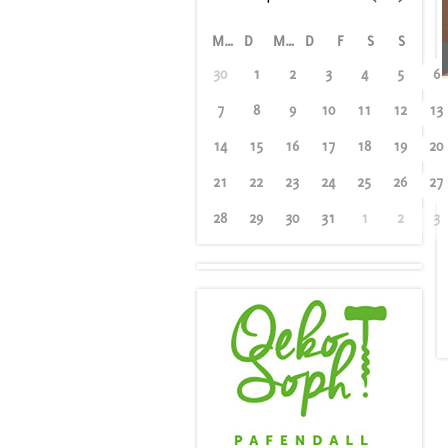
M
D
M
D
F
S
S
30
1
2
3
4
5
6
7
8
9
10
11
12
13
14
15
16
17
18
19
20
21
22
23
24
25
26
27
28
29
30
31
1
2
3