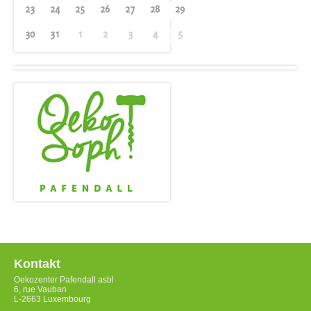
23
24
25
26
27
28
29
30
31
1
2
3
4
5
Kontakt
Oekozenter Pafendall asbl
6, rue Vauban
L-2663 Luxembourg