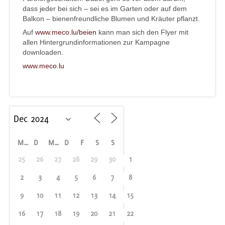
dass jeder bei sich – sei es im Garten oder auf dem
Balkon – bienenfreundliche Blumen und Kräuter pflanzt.
Auf
www.meco.lu/beien
kann man sich den Flyer mit
allen Hintergrundinformationen zur Kampagne
downloaden.
www.meco.lu
M
D
M
D
F
S
S
25
26
27
28
29
30
1
2
3
4
5
6
7
8
9
10
11
12
13
14
15
16
17
18
19
20
21
22