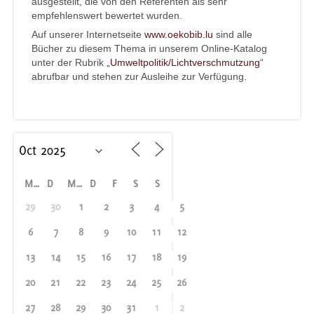
ausgestellt, die von den Referenten als sehr
empfehlenswert bewertet wurden.
Auf unserer Internetseite
www.oekobib.lu
sind alle
Bücher zu diesem Thema in unserem Online-Katalog
unter der Rubrik „
Umweltpolitik/Lichtverschmutzung
“
abrufbar und stehen zur Ausleihe zur Verfügung.
M
D
M
D
F
S
S
29
30
1
2
3
4
5
6
7
8
9
10
11
12
13
14
15
16
17
18
19
20
21
22
23
24
25
26
27
28
29
30
31
1
2