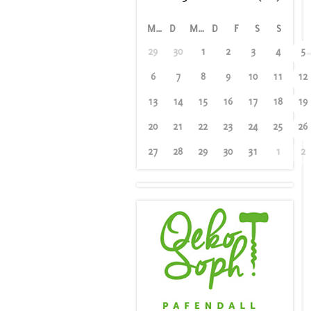
M
D
M
D
F
S
S
29
30
1
2
3
4
5
6
7
8
9
10
11
12
13
14
15
16
17
18
19
20
21
22
23
24
25
26
27
28
29
30
31
1
2