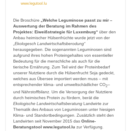
www.legutool.lu
Die Broschüre
„Welche Leguminose passt zu mir –
Auswertung der Beratung im Rahmen des
Projektes: Eiweißstrategie für Luxemburg“
über den
Anbau heimischer Hülsenfrüchte wurde jetzt von der
„
Ekologesch Landwirtschaftsberodung“
herausgegeben. Die sogenannten Leguminosen sind
aufgrund ihres hohen Proteingehaltes von essentieller
Bedeutung für die menschliche als auch für die
tierische Ernährung. Zum Teil wird der Proteinbedarf
unserer Nutztiere durch die Hülsenfrucht Soja gedeckt,
welches aus Übersee importiert werden muss – mit
entsprechender klima- und umweltschädlicher CO
–
2
und Nährstoffbilanz. Um die Versorgung der Nutztiere
durch heimisches Protein zu fördern, berät die
Ekologische Landwirtschaftsberatung
Landwirte zur
Thematik des Anbaus von Leguminosen unter hiesigen
Klima- und Standortbedingungen. Zusätzlich steht den
Landwirten seit November 2015 das
Online-
Beratungstool www.legutool.lu
zur Verfügung.