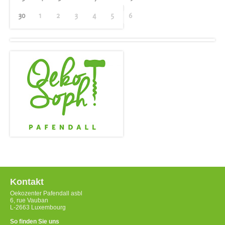
30
1
2
3
4
5
6
Kontakt
Oekozenter Pafendall asbl
6, rue Vauban
L-2663 Luxembourg
So finden Sie uns