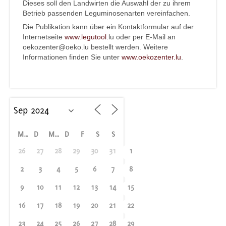
Dieses soll den Landwirten die Auswahl der zu ihrem
Betrieb passenden Leguminosenarten vereinfachen.
Die Publikation kann über ein Kontaktformular auf der
Internetseite
www.legutool
.lu oder per E-Mail an
oekozenter@oeko.lu bestellt werden. Weitere
Informationen finden Sie unter
www.oekozenter.lu
.
M
D
M
D
F
S
S
26
27
28
29
30
31
1
2
3
4
5
6
7
8
9
10
11
12
13
14
15
16
17
18
19
20
21
22
23
24
25
26
27
28
29